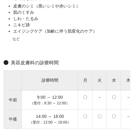
皮膚のシミ（黒いシミや赤いシミ）
肌のくすみ
しわ・たるみ
ニキビ跡
エイジングケア（加齢に伴う肌変化のケア）
など
美容皮膚科の診療時間
診療時間
月
火
水
木
9:00 ～ 12:00
〇
－
〇
－
午前
（受付：8:30 ～ 12:00）
14:00 ～ 18:00
〇
〇
〇
－
午後
（受付：12:00 ～ 18:00）