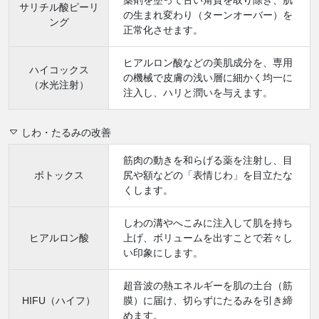
薬剤を塗って古い角質を取り除き、肌
サリチル酸ピーリ
の生まれ変わり（ターンオーバー）を
ング
正常化させます。
ヒアルロン酸などの美肌成分を、専用
ハイコックス
の機械で皮膚の浅い層に細かく均一に
（水光注射）
注入し、ハリと潤いを与えます。
しわ・たるみの改善
筋肉の動きを和らげる薬を注射し、目
ボトックス
尻や額などの「表情じわ」を目立たな
くします。
しわの溝やへこみに注入して肌を持ち
ヒアルロン酸
上げ、ボリュームを出すことで若々し
い印象にします。
超音波の熱エネルギーを肌の土台（筋
HIFU（ハイフ）
膜）に届け、切らずにたるみを引き締
めます。