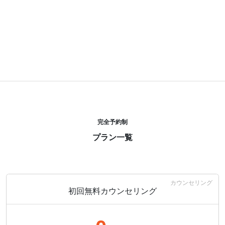
お気軽にご相談ください。
皮膚科医としての知見と、コンプレックスを乗り越えた自分自身の
経験をもとに、あなたの
お肌に寄り添うパートナー
でありたいと願
っています。
完全予約制
プラン一覧
カウンセリング
初回無料カウンセリング