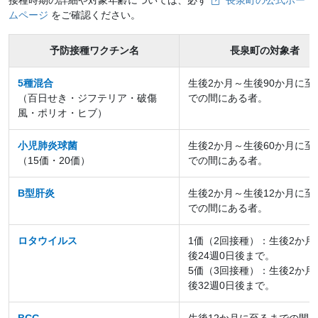
接種時期の詳細や対象年齢については、必ず
長泉町の公式ホー
ムページ
をご確認ください。
予防接種ワクチン名
長泉町の対象者
5種混合
生後2か月～生後90か月に至
（百日せき・ジフテリア・破傷
での間にある者。
風・ポリオ・ヒブ）
小児肺炎球菌
生後2か月～生後60か月に至
（15価・20価）
での間にある者。
B型肝炎
生後2か月～生後12か月に至
での間にある者。
ロタウイルス
1価（2回接種）：生後2か月
後24週0日後まで。
5価（3回接種）：生後2か月
後32週0日後まで。