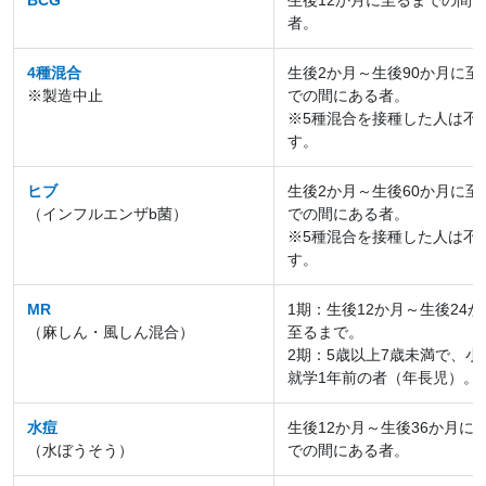
BCG
生後12か月に至るまでの間
者。
4種混合
生後2か月～生後90か月に至
※製造中止
での間にある者。
※5種混合を接種した人は不
す。
ヒブ
生後2か月～生後60か月に至
（インフルエンザb菌）
での間にある者。
※5種混合を接種した人は不
す。
MR
1期：生後12か月～生後24
（麻しん・風しん混合）
至るまで。
2期：5歳以上7歳未満で、小
就学1年前の者（年長児）。
水痘
生後12か月～生後36か月に
（水ぼうそう）
での間にある者。