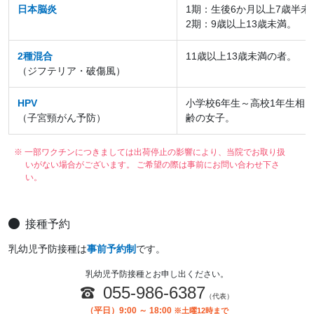
日本脳炎
1期：生後6か月以上7歳半未
2期：9歳以上13歳未満。
2種混合
11歳以上13歳未満の者。
（ジフテリア・破傷風）
HPV
小学校6年生～高校1年生相
（子宮頸がん予防）
齢の女子。
※ 一部ワクチンにつきましては出荷停止の影響により、当院でお取り扱
いがない場合がございます。 ご希望の際は事前にお問い合わせ下さ
い。
接種予約
乳幼児予防接種は
事前予約制
です。
乳幼児予防接種とお申し出ください。
055-986-6387
（代表）
（平日）9:00 ～ 18:00
※土曜12時まで