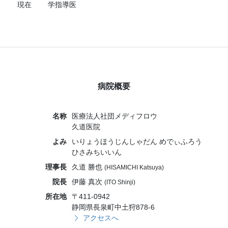
現在
学指導医
病院概要
名称
医療法人社団メディフロウ
久道医院
よみ
いりょうほうじんしゃだん めでぃふろう
ひさみちいいん
理事長
久道 勝也
(HISAMICHI Katsuya)
院長
伊藤 真次
(ITO Shinji)
所在地
〒411-0942
静岡県長泉町中土狩878-6
アクセスへ