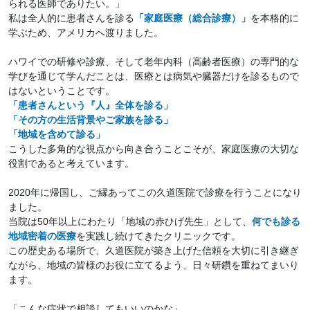
られる医師でありたい。」
私は全人的に患者さんを診る
「家庭医療（総合診療）」
を本格的に
学ぶため、アメリカへ渡りました。
ハワイでの研修や診療、そして老年内科（高齢者医療）の専門的な
学びを通じて学んだことは、医療とは病気や臓器だけを診るもので
はないということです。
「患者さんという『人』全体を診る」
「その方の生活背景やご家族を診る」
「地域を含めて診る」
こうした多角的な視点から向き合うことこそが、家庭医療の大切な
役割であると考えています。
2020年に帰国し、ご縁あってこの久道医院で診療を行うことになり
ました。
当院は50年以上にわたり「地域の赤ひげ先生」として、
何でも診る
地域密着の医療
を実践し続けてきたクリニックです。
この歴史ある場所で、久道医院が築き上げた信頼を大切に引き継ぎ
ながら、地域の皆様のお役に立てるよう、日々研鑽を重ねてまいり
ます。
「こんな症状で相談してもいいのかな」