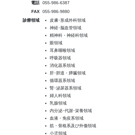
電話
055-986-6387
FAX
055-986-9880
診療領域
皮膚･形成外科領域
神経･脳血管領域
精神科・神経科領域
眼領域
耳鼻咽喉領域
呼吸器領域
消化器系領域
肝･胆道・膵臓領域
循環器系領域
腎･泌尿器系領域
婦人科領域
乳腺領域
内分泌･代謝･栄養領域
血液・免疫系領域
筋・骨格系及び外傷領域
小児領域