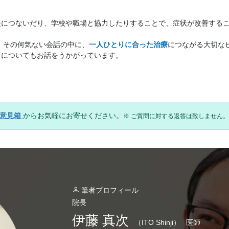
援につないだり、学校や職場と協力したりすることで、症状が改善する
 その何気ない会話の中に、
一人ひとりに合った治療
につながる大切な
と
についてもお話をうかがっています。
の意見箱
からお気軽にお寄せください。
※ ご質問に対する返答は致しません。
筆者プロフィール
院長
伊藤 真次
（ITO Shinji）
医師