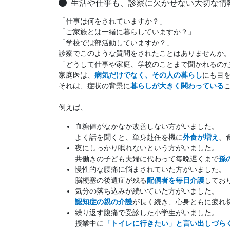
生活や仕事も、診察に欠かせない大切な情
「仕事は何をされていますか？」
「ご家族とは一緒に暮らしていますか？」
「学校では部活動していますか？」
診察でこのような質問をされたことはありませんか
「どうして仕事や家庭、学校のことまで聞かれるの
家庭医は、
病気だけでなく、その人の暮らし
にも目
それは、症状の背景に
暮らしが大きく関わっている
例えば、
血糖値がなかなか改善しない方がいました。
よく話を聞くと、単身赴任を機に
外食が増え
、
夜にしっかり眠れないという方がいました。
共働きの子ども夫婦に代わって毎晩遅くまで
孫
慢性的な腰痛に悩まされていた方がいました。
脳梗塞の後遺症が残る
配偶者を毎日介護
してお
気分の落ち込みが続いていた方がいました。
認知症の親の介護
が長く続き、心身ともに疲れ
繰り返す腹痛で受診した小学生がいました。
授業中に
「トイレに行きたい」と言い出しづら