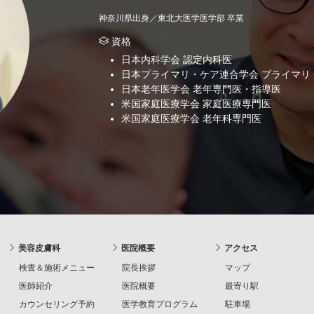
神奈川県出身／東北大医学医学部 卒業
資格
日本内科学会 認定内科医
日本プライマリ・ケア連合学会 プライマリ
日本老年医学会 老年専門医・指導医
米国家庭医療学会 家庭医療専門医
米国家庭医療学会 老年科専門医
美容皮膚科
医院概要
アクセス
検査＆施術メニュー
院長挨拶
マップ
医師紹介
医院概要
最寄り駅
カウンセリング予約
医学教育プログラム
駐車場